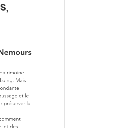
s,
à Nemours 
patrimoine 
 Loing. Mais 
abondante 
oussage et le 
 préserver la 
, comment 
, et des 