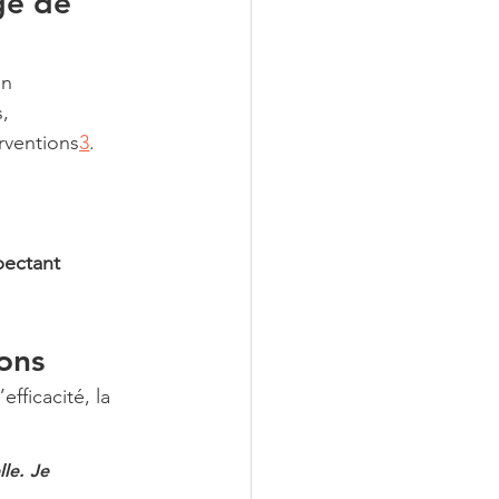
ge de 
un 
, 
rventions
3
. 
pectant 
ons
fficacité, la 
le. Je 