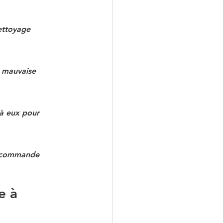
ettoyage 
e mauvaise 
 à eux pour 
 recommande 
 à 