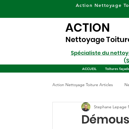
Action Nettoyage To
ACTION
Nettoyage Toitur
Spécialiste du netto
(
ACCUEIL
Toitures façad
Action Nettoyage Toiture Articles
Ne
Stephane Lepage
Démouss