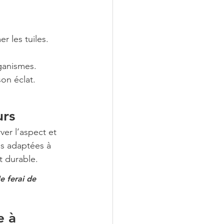
r les tuiles.
ganismes.
son éclat.
urs
er l’aspect et 
ns adaptées à 
t durable.
e ferai de 
e à 