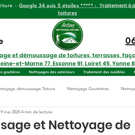
Google 34 avis 5 étoiles ***** -
Traitement à p
iture -
toitures
0
e
yage et démoussage de toitures, terrasses, faç
Seine-et-Marne 77, Essonne 91, Loiret 45, Yonne 8
es goutières
Nettoyages des extérieurs
Traitement des nuisibles
ttoyage démoussage Toiture
Nettoyage Gouttières
Nettoy
19 mai 2025
4 min de lecture
age et Nettoyage de