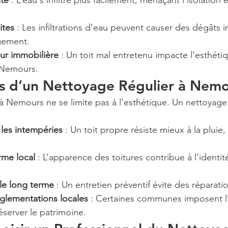
ité
 : L’eau s’infiltre plus facilement, menaçant l’isolation e
ites
 : Les infiltrations d’eau peuvent causer des dégâts 
ogement.
eur immobilière
 : Un toit mal entretenu impacte l’esthétiq
 Nemours.
es d’un Nettoyage Régulier à Nem
 à Nemours ne se limite pas à l’esthétique. Un nettoyage 
 les intempéries
 : Un toit propre résiste mieux à la pluie, 
rme local
 : L’apparence des toitures contribue à l’identit
le long terme
 : Un entretien préventif évite des réparat
églementations locales
 : Certaines communes imposent l’
éserver le patrimoine.