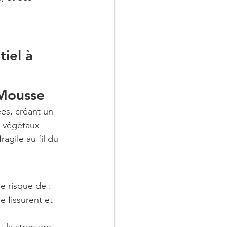
iel à 
 Mousse
es, créant un 
s végétaux 
ragile au fil du 
le risque de :
e fissurent et 