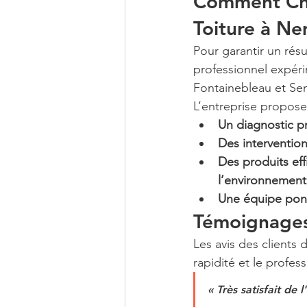
Comment Cho
Toiture à Ne
Pour garantir un résul
professionnel expéri
Fontainebleau et Sen
L’entreprise propose
Un diagnostic pr
Des interventio
Des produits eff
l’environnement
Une équipe ponct
Témoignages 
Les avis des clients 
rapidité et le profes
« Très satisfait de 