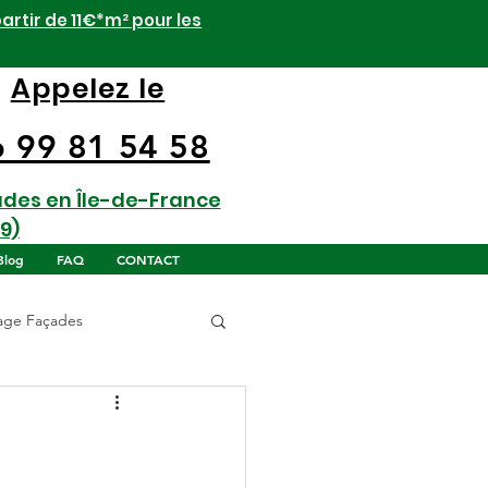
artir de 11€*m² pour les
Appelez le
6 99 81 54 58
ades en Île-de-France
9)
Blog
FAQ
CONTACT
age Façades