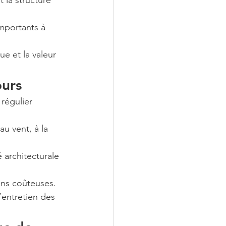
t la structure 
importants à 
ue et la valeur 
ours
régulier 
au vent, à la 
é architecturale 
ions coûteuses.
entretien des 