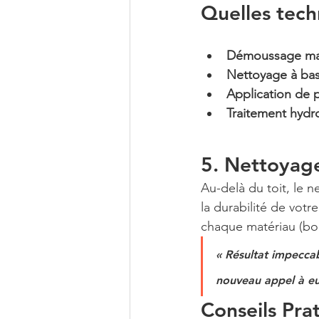
Quelles tech
Démoussage ma
Nettoyage à bas
Application de 
Traitement hydr
5. Nettoyag
Au-delà du toit, le n
la durabilité de vot
chaque matériau (bois
« Résultat impeccab
nouveau appel à eu
Conseils Pra