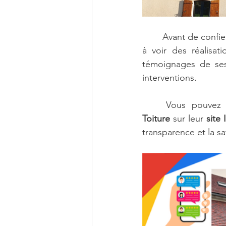
	Avant de confier votre toiture à un professionnel, consultez les avis clients et demandez 
à voir des réalisat
témoignages de ses 
interventions.
	Vous pouvez 
Toiture
 sur leur 
site 
transparence et la sa