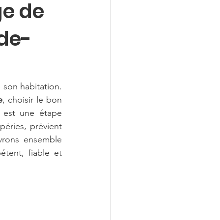
ge de
-de-
 son habitation. 
e
, choisir le bon 
e est une étape 
éries, prévient 
vrons ensemble 
ent, fiable et 