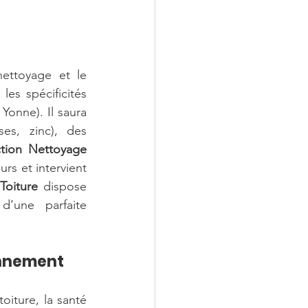
es spécificités 
Yonne). Il saura 
s, zinc), des 
tion Nettoyage 
s et intervient 
Toiture
 dispose 
’une parfaite 
onnement