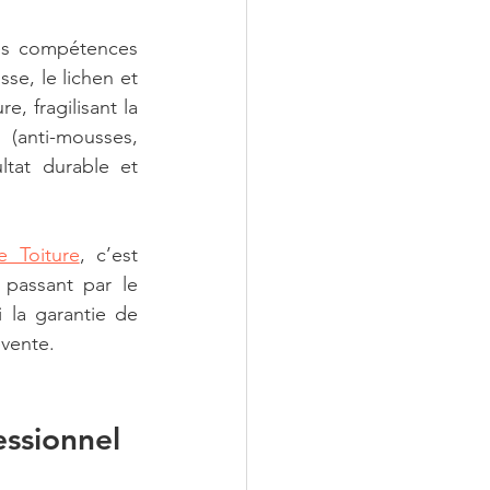
es compétences 
e, le lichen et 
 fragilisant la 
 (anti-mousses, 
tat durable et 
e Toiture
, c’est 
passant par le 
 la garantie de 
evente.
essionnel 