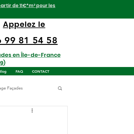
artir de 11€*m² pour les
Appelez le
6 99 81 54 58
ades en Île-de-France
9)
Blog
FAQ
CONTACT
age Façades