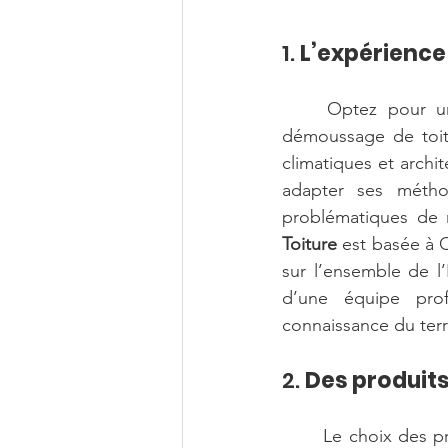
1. 
L’expérience 
	Optez pour une entreprise ayant une solide expérience dans le nettoyage et le 
démoussage de toitur
climatiques et archit
adapter ses méthod
problématiques de 
Toiture
 est basée à 
sur l’ensemble de l’
d’une équipe prof
connaissance du terr
2. 
Des produit
	Le choix des produits est crucial pour préserver la durabilité de votre toiture, la santé 