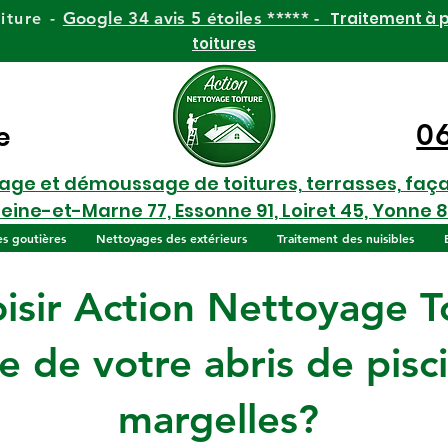
Google 34 avis 5 étoiles ***** -
Traitement à p
iture -
toitures
0
e
yage et démoussage de toitures, terrasses, faç
Seine-et-Marne 77, Essonne 91, Loiret 45, Yonne 8
es goutières
Nettoyages des extérieurs
Traitement des nuisibles
isir Action Nettoyage To
 de votre abris de pisc
margelles?