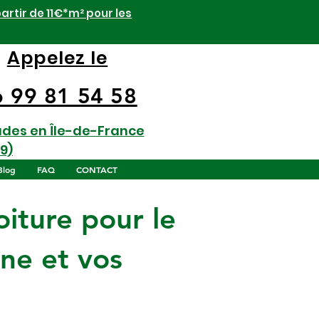
artir de 11€*m² pour les
Appelez le
6 99 81 54 58
ades en Île-de-France
9)
Blog
FAQ
CONTACT
iture pour le
ine et vos