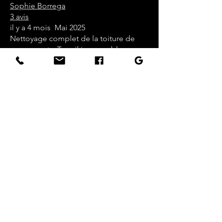
Sophie Borrega
3 avis
il y a 4 mois Mai 2025
Nettoyage complet de la toiture de
mes parents. Travail impeccable.
Equipe sympathique et compétente.
Effet spectaculaire ! Je recommande
vivement.
Visité en avril
Eric
6 avis