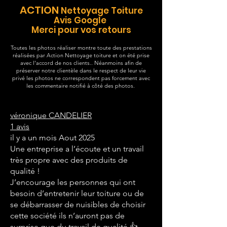
ACTION
Nettoyage Toiture
Avis Google
Merci pour vos retours
Toutes les photos réaliser montre toute des prestations
réalisées par Action Nettoyage toiture et on été prise
avec l'accord de nos clients.. Néanmoins afin de
préserver notre clientèle dans le respect de leur vie
privé les photos ne correspondent pas forcement avec
les commentaire notifié à côté des photos.
véronique CANDELIER
1 avis
il y a un mois Aout 2025
Une entreprise a l’écoute et un travail
très propre avec des produits de
qualité !
J’encourage les personnes qui ont
besoin d’entretenir leur toiture ou de
se débarrasser de nuisibles de choisir
cette société ils n’auront pas de
surprise que du travail de qualité 👍