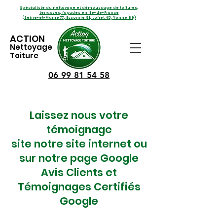
Spécialiste du nettoyage et démoussage de toitures,
terrasses, façades en Île-de-France
(Seine-et-Marne 77, Essonne 91, Loiret 45, Yonne 89)
ACTION
Nettoyage
Toiture
06 99 81 54 58
Laissez nous votre
témoignage
site notre site internet ou
sur notre page Google
Avis Clients et
Témoignages Certifiés
Google