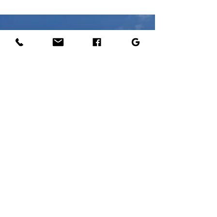
durée de vie ?
La toiture est l'une des composantes les plus
importantes de votre habitation. Elle protège
votre maison des intempéries, des infiltrations
d'eau, et contribue à son esthétique. Cependant,
au fil du temps, des éléments comme la mousse,
le lichen et les algues peuvent s’accumuler sur
votre toit, compromettant ainsi son intégrité. Dans
cet article, nous allons explorer pourquoi le
démoussage de toiture est essentiel pour
prolonger sa durée de vie, en particulier en Seine-
et-Mar