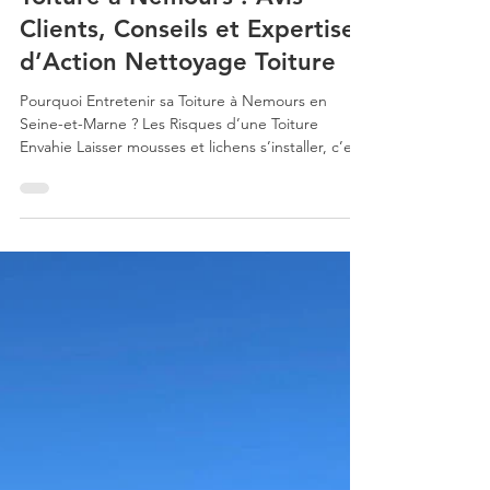
Stephane Lepage
19 mai 2025
4 min de lecture
Démoussage et Nettoyage de
Toiture à Nemours : Avis
Clients, Conseils et Expertise
d’Action Nettoyage Toiture
Pourquoi Entretenir sa Toiture à Nemours en
Seine-et-Marne ? Les Risques d’une Toiture
Envahie Laisser mousses et lichens s’installer, c’est
exposer sa toiture à plusieurs dangers :
Dégradation accélérée des matériaux : Les tuiles
deviennent poreuses, se fissurent et se cassent
sous l’effet du gel. Perte d’étanchéité : L’eau
s’infiltre plus facilement, menaçant l’isolation et la
structure de la maison Apparition de fuites es
infiltrations d’eau peuvent causer une Baisse de la