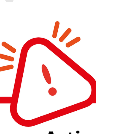
l’arrivée de la technologie drone a bouleversé le
secteur, promettant rapidité, sécurité et efficacité.
Gadget ou vraie révolution ? Dans cet article, nous
analysons en profondeur le nettoyage de toiture
par drone, ses avantages, ses limites, et pourquoi
la société Action Nettoyage Toiture, forte de 9 ans
d’expertise en Seine-et-Marne, s’impose comme
un acteur incontournable.