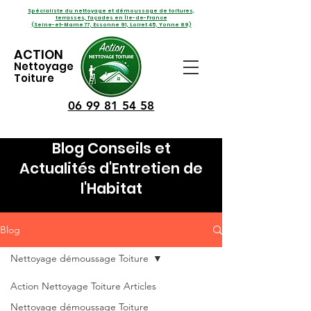
Spécialiste du nettoyage et démoussage de toitures,
terrasses, façades en Île-de-France
(Seine-et-Marne 77, Essonne 91, Loiret 45, Yonne 89)
ACTION
Nettoyage
Toiture
06 99 81 54 58
Blog Conseils et
Actualités d'Entretien de
l'Habitat
Blog
Nettoyage démoussage Toiture
Action Nettoyage Toiture Articles
Nettoyage démoussage Toiture