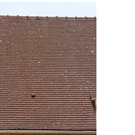
pièges si l’on n’est pas vigilant. L’un des premiers
signaux d’alerte concerne les prix anormalement
bas. Un tarif trop alléchant cache souvent
l’utilisation de produits bon marché, comme la
javel ou le chlore, qui donnent une impression de
propreté rapide mais fragilisent en réalité les
tuiles. Ces substances corrosives rendent la toitur